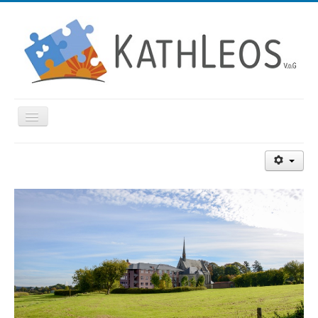
Navigation
an/aus
Beschreibung
Dienstleistungen
Lebensprojekt
Betreuung
Lage
Kontakt
HOME