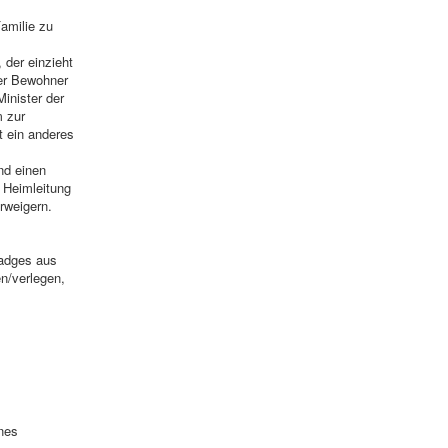
Familie zu
 der einzieht
der Bewohner
inister der
m zur
t ein anderes
nd einen
 Heimleitung
rweigern.
badges aus
n/verlegen,
nes