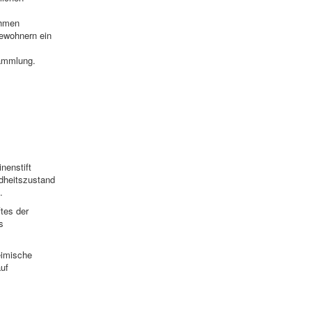
ehmen
bewohnern ein
sammlung.
nenstift
ndheitszustand
.
ftes der
s
eimische
auf