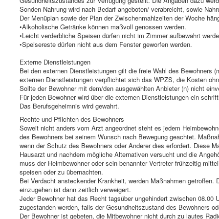
Gesundheitszustandes zur Verfügung gestellt. Die Angaben dazu werde
Sonden-Nahrung wird nach Bedarf angeboten/ verabreicht, sowie Nahr
Der Menüplan sowie der Plan der Zwischenmahlzeiten der Woche häng
•Alkoholische Getränke können maßvoll genossen werden.
•Leicht verderbliche Speisen dürfen nicht im Zimmer aufbewahrt werde
•Speisereste dürfen nicht aus dem Fenster geworfen werden.
Externe Dienstleistungen
Bei den externen Dienstleistungen gilt die freie Wahl des Bewohners (
externen Dienstleistungen verpflichtet sich das WPZS, die Kosten o
Sollte der Bewohner mit dem/den ausgewählten Anbieter (n) nicht ein
Für jeden Bewohner wird über die externen Dienstleistungen ein schrift
Das Berufsgeheimnis wird gewahrt.
Rechte und Pflichten des Bewohners
Soweit nicht anders vom Arzt angeordnet steht es jedem Heimbewohner 
des Bewohners bei seinem Wunsch nach Bewegung geachtet. Maßnahm
wenn der Schutz des Bewohners oder Anderer dies erfordert. Diese M
Hausarzt und nachdem mögliche Alternativen versucht und die Angehör
muss der Heimbewohner oder sein benannter Vertreter frühzeitig mit
speisen oder zu übernachten.
Bei Verdacht ansteckender Krankheit, werden Maßnahmen getroffen. D
einzugehen ist dann zeitlich verweigert.
Jeder Bewohner hat das Recht tagsüber ungehindert zwischen 08.00 
zugestanden werden, falls der Gesundheitszustand des Bewohners od
Der Bewohner ist gebeten, die Mitbewohner nicht durch zu lautes Rad