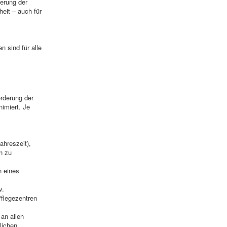
erung der
eit – auch für
 sind für alle
rderung der
nimiert. Je
ahreszeit),
n zu
h eines
v.
Pflegezentren
 an allen
lichen