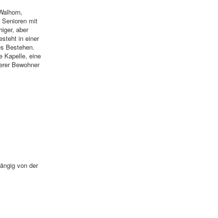
Walhorn,
 Senioren mit
iger, aber
steht in einer
es Bestehen.
e Kapelle, eine
serer Bewohner
hängig von der