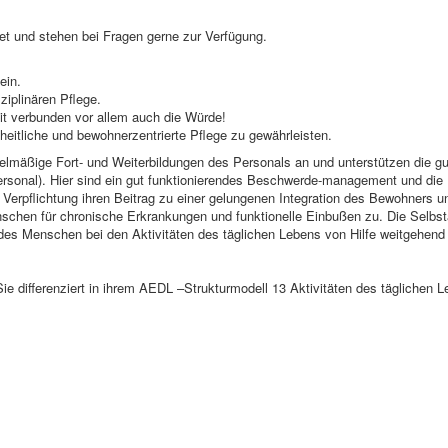
det und stehen bei Fragen gerne zur Verfügung.
ein.
ziplinären Pflege.
it verbunden vor allem auch die Würde!
eitliche und bewohnerzentrierte Pflege zu gewährleisten.
gelmäßige Fort- und Weiterbildungen des Personals an und unterstützen die g
onal). Hier sind ein gut funktionierendes Beschwerde-management und die Ko
ie Verpflichtung ihren Beitrag zu einer gelungenen Integration des Bewohners u
nschen für chronische Erkrankungen und funktionelle Einbußen zu. Die Selbstä
t des Menschen bei den Aktivitäten des täglichen Lebens von Hilfe weitgehen
e differenziert in ihrem AEDL –Strukturmodell 13 Aktivitäten des täglichen L