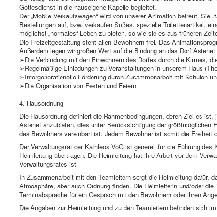
Gottesdienst in die hauseigene Kapelle begleitet.
Der „Mobile Verkaufswagen“ wird von unserer Animation betreut. Sie
Bestellungen auf, bzw. verkaufen Süßes, spezielle Toilettenartikel, e
möglichst „normales“ Leben zu bieten, so wie sie es aus früheren Zeit
Die Freizeitgestaltung steht allen Bewohnern frei. Das Animationspr
Außerdem legen wir großen Wert auf die Bindung an das Dorf Astenet
➢Die Verbindung mit den Einwohnern des Dorfes durch die Kirmes, d
➢Regelmäßige Einladungen zu Veranstaltungen in unserem Haus (Theat
➢Intergenerationelle Förderung durch Zusammenarbeit mit Schulen u
➢Die Organisation von Festen und Feiern
4. Hausordnung
Die Hausordnung definiert die Rahmenbedingungen, deren Ziel es ist,
Astenet anzubieten, dies unter Berücksichtigung der größtmöglichen 
des Bewohners vereinbart ist. Jedem Bewohner ist somit die Freiheit d
Der Verwaltungsrat der Kathleos VoG ist generell für die Führung des K
Heimleitung übertragen. Die Heimleitung hat ihre Arbeit vor dem Verwa
Verwaltungsrates ist.
In Zusammenarbeit mit den Teamleitern sorgt die Heimleitung dafür, 
Atmosphäre, aber auch Ordnung finden. Die Heimleiterin und/oder die 
Terminabsprache für ein Gespräch mit den Bewohnern oder ihren Ange
Die Angaben zur Heimleitung und zu den Teamleitern befinden sich i