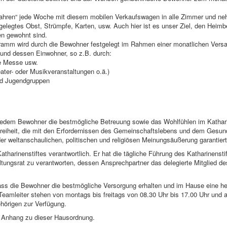
 „fahren“ jede Woche mit diesem mobilen Verkaufswagen in alle Zimmer und n
ingelegtes Obst, Strümpfe, Karten, usw. Auch hier ist es unser Ziel, den Heim
en gewohnt sind.
ogramm wird durch die Bewohner festgelegt im Rahmen einer monatlichen Ver
 und dessen Einwohner, so z.B. durch:
ie Messe usw.
er- oder Musikveranstaltungen o.ä.)
nd Jugendgruppen
 jedem Bewohner die bestmögliche Betreuung sowie das Wohlfühlen im Kathari
Freiheit, die mit den Erfordernissen des Gemeinschaftslebens und dem Gesu
er weltanschaulichen, politischen und religiösen Meinungsäußerung garantiert
atharinenstiftes verantwortlich. Er hat die tägliche Führung des Katharinensti
ltungsrat zu verantworten, dessen Ansprechpartner das delegierte Mitglied de
dass die Bewohner die bestmögliche Versorgung erhalten und im Hause eine h
Teamleiter stehen von montags bis freitags von 08.30 Uhr bis 17.00 Uhr und 
hörigen zur Verfügung.
m Anhang zu dieser Hausordnung.