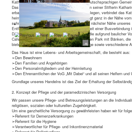
Kathleos unterliegt den Bestimmungen der Deutschsprachigen Gemein
Das Katharinenstift, benannt nach dem Namen seiner Stifterin Kathar
erbaut. Mitten in einer schönen Parkanlage gelegen, verbindet das Ka
heimischem Ambiente. Das Katharinenstift liegt ganz in der Nähe vom
schnell erreichbarer und komfortabler Lage. In nächster Nähe unseres
Entfernung von etwa 300 Metern die Möglichkeit einer Busverbindung 
Das Haus ist unterteilt in drei Wohnbereiche, die aufgrund baulicher 
Cafeteria und einen wunderschönen weitläufigen Park mit Bänken, die
bieten wir regelmäßige Ausfahrten und Ausflüge sowie verschiedene 
Das Haus ist eine Lebens- und Arbeitsgemeinschaft, die besteht aus:
➢Den Bewohnern
➢Den Familien und Angehörigen
➢Den Personalmitgliedern und der Heimleitung
➢Den Ehrenamtlichen der VoG „Mit Dabei“ und all seinen Helfern und 
Grundlage unseres Handelns ist das Ziel der Erhaltung der Selbständ
2. Konzept der Pflege und der paramedizinischen Versorgung
Wir passen unsere Pflege- und Betreuungsleistungen an die Individual
religiösen, sozialen oder kulturellen Zugehörigkeit.
Um eine ganzheitliche Versorgung zu gewährleisten haben wir für fol
➢Referent für Demenzerkrankungen
➢Referent für die Hygiene
➢Verantwortlicher für Pflege- und Inkontinenzmaterial
➢Referent für Palliativpflege