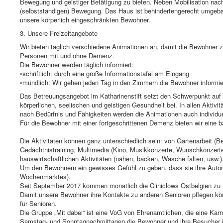
Bewegung und geistiger Betätigung zu bieten. Neben Mobilisation nac
(selbstständigen) Bewegung. Das Haus ist behindertengerecht umgeba
unsere körperlich eingeschränkten Bewohner.
3. Unsere Freizeitangebote
Wir bieten täglich verschiedene Animationen an, damit die Bewohner z
Personen mit und ohne Demenz.
Die Bewohner werden täglich informiert:
•schriftlich: durch eine große Informationstafel am Eingang
•mündlich: Wir gehen jeden Tag in den Zimmern die Bewohner informier
Das Betreuungsangebot im Katharinenstift setzt den Schwerpunkt auf
körperlichen, seelischen und geistigen Gesundheit bei. In allen Aktivi
nach Bedürfnis und Fähigkeiten werden die Animationen auch individue
Für die Bewohner mit einer fortgeschrittenen Demenz bieten wir eine b
Die Aktivitäten können ganz unterschiedlich sein: von Gartenarbeit (B
Gedächtnistraining, Multimedia (Kino, Musikkonzerte, Wunschkonzerte,
hauswirtschaftlichen Aktivitäten (nähen, backen, Wäsche falten, usw.)
Um den Bewohnern ein gewisses Gefühl zu geben, dass sie ihre Auto
Wochenmarktes).
Seit September 2017 kommen monatlich die Cliniclows Ostbelgien zu B
Damit unsere Bewohner ihre Kontakte zu anderen Senioren pflegen kön
für Senioren.
Die Gruppe „Mit dabei“ ist eine VoG von Ehrenamtlichen, die eine Karn
Samstag- und Sonntagnachmittagen die Bewohner und ihre Besucher i