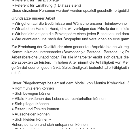
➢Referent für Ernährung (1 Diätassistent)
Diese einzelnen Personen wurden/ werden speziell geschult/ fortgebil
Grundsätze unserer Arbeit
➢Wir gehen auf die Bedürfnisse und Wünsche unserer Heimbewohner 
➢Wir arbeiten Hand in Hand, d.h. wir verfolgen das Prinzip der multidis
➢Wir berücksichtigen die Privatsphäre eines jeden Einzelnen und dam
➢Wie orientieren uns nach der Biographie und versuchen so eine ganzh
Zur Erreichung der Qualität der oben genannten Aspekte bieten wir re
Kommunikation untereinander (Bewohner >< Personal, Personal >< Pers
Arbeitsbereiche unabdingbar. Für alle Mitarbeiter ergibt sich daraus d
Zielaspekten zu leisten. Im hohen Alter nimmt die Anfälligkeit von Me
gefährdet oder eingeschränkt. Selbständigkeit bedeutet „die Fähigkei
sein“.
Unser Pflegekonzept basiert auf dem Modell von Monika Krohwinkel. Si
➢Kommunizieren können
➢Sich bewegen können
➢Vitale Funktionen des Lebens aufrechterhalten können
➢Sich pflegen können
➢Essen und Trinken können
➢Ausscheiden können
➢Sich kleiden können➢
Ruhen, schlafen und sich entspannen können