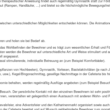
h therapeutischer Anweisung findet auch regelmäßig Gymnastik statt zur Förd
ut (Rampen, Handläufer, …) und bietet so die höchstmögliche Bewegungsfreih
wischen unterschiedlichen Möglichkeiten entscheiden können. Die Animationen
en und holen sie bei Bedarf ab.
 das Wohlbefinden der Bewohner und es trägt zum wesentlichen Erhalt und Fö
täten werden die Bewohner auf unterschiedliche Art und Weise stimuliert und a
ll angepasst.
asal stimulierende, individuelle Betreuung an (zum Beispiel Komfortbäder).
epflanzen von Hochbeeten), Gymnastik, Vorlesen, Bastelaktivitäten (je nach J
 usw.), Kegel/Bingonachmittag, gesellige Nachmittage in der Cafeteria bis hi
.
nomie behalten, werden regelmäßig Ausflüge angeboten (zum Beispiel Besuc
esuch. Der persönliche Kontakt mit den einzelnen Bewohnern ist sehr positi
nen, veranstalten wir gelegentlich einen Austausch mit anderen Wohn- und 
evalsfeier, eine Adventsfeier und den Katharinenmarkt organisiert sowie auch
n der Cafeteria bewirtet und auf Wunsch gehbehinderte Bewohner zum monat