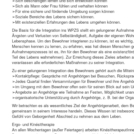
➢Sich beschäftigen lernen und sich entwickeln können
➢Sich als Mann oder Frau fühlen und verhalten können
➢Für eine sichere und fördernde Umgebung sorgen können
➢Soziale Bereiche des Lebens sichern können.
➢Mit existenziellen Erfahrungen des Lebens umgehen können.
Die Basis für die Integration ins WPZS stellt ein gelungener Aufnahm
Ängsten und Verlusten von Selbständigkeit, Aufgabe der eigenen Wo
Lebensphase. Um den Bewohner integrieren zu können, ist es wichtig, 
Menschen kennen zu lernen, zu erfahren, was hat diesen Menschen gepr
Aufnahmeprozesses ist es, ihn für den Bewohner als eine existenzf
Teil des Lebens wahrnehmen). Zur Erreichung dieses Zieles arbeiten al
veranlassen alle erforderlichen Maßnahmen zu seiner Integration.
Zu einer gelungenen Integration des Bewohners gehört auch die Mitei
➢Kontaktpflege: Gespräche mit Angehörigen bei Besuchen, Rückspra
➢Jedes Quartal finden Versammlungen für Bewohner und ihre Angehöri
➢im Umgang mit dem Bewohner offen sein für seinen Blick auf sein U
➢Angebote an Angehörige wie Teilnahme an Festen, Möglichkeit una
➢organisatorische Unterstützung durch Angehörige, z. B. bei der Orga
Wir betrachten es als wesentliches Ziel der Angehörigenarbeit, dem B
gemeinsam in seinem Interesse handeln. Dieses Wissen ist insbeson
Gefühl von Geborgenheit Abschied zu nehmen aus dem Leben.
Ergo- und Kinésitherapie
An allen Wochentagen (außer Feiertagen) arbeiten KinésitherapeutInn