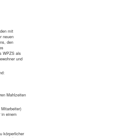
nden mit
er neuen
uns, den
es
ns WPZS als
 Bewohner und
nd:
ren Mahlzeiten
Mitarbeiter)
 in einem
 körperlicher