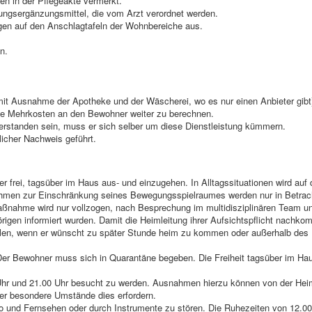
n in der Pflegeakte vermerkt.
ungsergänzungsmittel, die vom Arzt verordnet werden.
en auf den Anschlagtafeln der Wohnbereiche aus.
n.
mit Ausnahme der Apotheke und der Wäscherei, wo es nur einen Anbieter gibt)
hne Mehrkosten an den Bewohner weiter zu berechnen.
verstanden sein, muss er sich selber um diese Dienstleistung kümmern.
licher Nachweis geführt.
frei, tagsüber im Haus aus- und einzugehen. In Alltagssituationen wird auf d
en zur Einschränkung seines Bewegungsspielraumes werden nur in Betrac
aßnahme wird nur vollzogen, nach Besprechung im multidisziplinären Team u
igen informiert wurden. Damit die Heimleitung ihrer Aufsichtspflicht nachk
teilen, wenn er wünscht zu später Stunde heim zu kommen oder außerhalb des
er Bewohner muss sich in Quarantäne begeben. Die Freiheit tagsüber im Ha
Uhr und 21.00 Uhr besucht zu werden. Ausnahmen hierzu können von der Hei
er besondere Umstände dies erfordern.
io und Fernsehen oder durch Instrumente zu stören. Die Ruhezeiten von 12.00