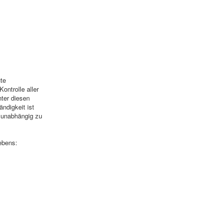
ute
ntrolle aller
nter diesen
ndigkeit ist
d unabhängig zu
ebens: