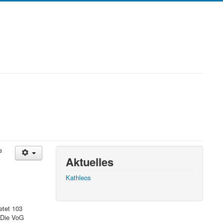
e
Aktuelles
Kathleos
etet 103
 Die VoG