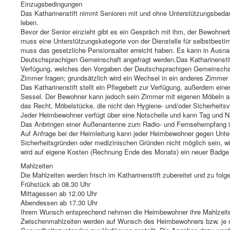
Einzugsbedingungen
Das Katharinenstift nimmt Senioren mit und ohne Unterstützungsbedarf a
leben.
Bevor der Senior einzieht gibt es ein Gespräch mit ihm, der Bewohner
muss eine Unterstützungskategorie von der Dienstelle für selbstbest
muss das gesetzliche Pensionsalter erreicht haben. Es kann in Ausn
Deutschsprachigen Gemeinschaft angefragt werden.Das Katharinensti
Verfügung, welches den Vorgaben der Deutschsprachigen Gemeinschaft
Zimmer fragen; grundsätzlich wird ein Wechsel in ein anderes Zimmer
Das Katharinenstift stellt ein Pflegebett zur Verfügung, außerdem ein
Sessel. Der Bewohner kann jedoch sein Zimmer mit eigenen Möbeln aus
das Recht, Möbelstücke, die nicht den Hygiene- und/oder Sicherheitsv
Jeder Heimbewohner verfügt über eine Notschelle und kann Tag und Nac
Das Anbringen einer Außenantenne zum Radio- und Fernsehempfang ist
Auf Anfrage bei der Heimleitung kann jeder Heimbewohner gegen Unte
Sicherheitsgründen oder medizinischen Gründen nicht möglich sein, wi
wird auf eigene Kosten (Rechnung Ende des Monats) ein neuer Badge 
Mahlzeiten
Die Mahlzeiten werden frisch im Katharinenstift zubereitet und zu folge
Frühstück ab 08.30 Uhr
Mittagessen ab 12.00 Uhr
Abendessen ab 17.30 Uhr
Ihrem Wunsch entsprechend nehmen die Heimbewohner ihre Mahlzeite
Zwischenmahlzeiten werden auf Wunsch des Heimbewohners bzw. je na