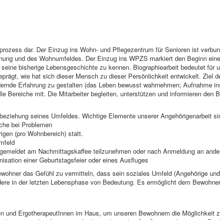
eprozess dar. Der Einzug ins Wohn- und Pflegezentrum für Senioren ist verbu
hnung und des Wohnumfeldes. Der Einzug ins WPZS markiert den Beginn ein
seine bisherige Lebensgeschichte zu kennen. Biographiearbeit bedeutet für 
ägt, wie hat sich dieser Mensch zu dieser Persönlichkeit entwickelt. Ziel d
ördernde Erfahrung zu gestalten (das Leben bewusst wahrnehmen; Aufnahme i
le Bereiche mit. Die Mitarbeiter begleiten, unterstützen und informieren den
nbeziehung seines Umfeldes. Wichtige Elemente unserer Angehörigenarbeit si
che bei Problemen
gen (pro Wohnbereich) statt.
mfeld
ngemeldet am Nachmittagskaffee teilzunehmen oder nach Anmeldung an ande
nisation einer Geburtstagsfeier oder eines Ausfluges
ewohner das Gefühl zu vermitteln, dass sein soziales Umfeld (Angehörige und 
dere in der letzten Lebensphase von Bedeutung. Es ermöglicht dem Bewohner
en und ErgotherapeutInnen im Haus, um unseren Bewohnern die Möglichkeit zu