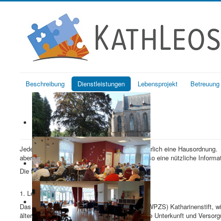
Beschreibung
Dienstleistungen
Lebensprojekt
Betreuung
Jedes Wohn- und Pflegezentrum braucht natürlich eine Hausordnung. Si
aber auch die Pflichten der Bewohner. Sie also eine nützliche Informat
Die folgende Version gilt ab Januar 2026.
1. Leitbild
Das Wohn- und Pflegezentrum für Senioren (WPZS) Katharinenstift, wi
älteren Menschen eine ihrem Alter angepasste Unterkunft und Versor