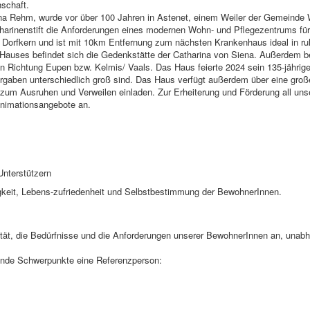
schaft.
ina Rehm, wurde vor über 100 Jahren in Astenet, einem Weiler der Gemeinde 
tharinenstift die Anforderungen eines modernen Wohn- und Pflegezentrums für
 Dorfkern und ist mit 10km Entfernung zum nächsten Krankenhaus ideal in ruh
 Hauses befindet sich die Gedenkstätte der Catharina von Siena. Außerdem be
in Richtung Eupen bzw. Kelmis/ Vaals. Das Haus feierte 2024 sein 135-jährig
Vorgaben unterschiedlich groß sind. Das Haus verfügt außerdem über eine groß
 zum Ausruhen und Verweilen einladen. Zur Erheiterung und Förderung all un
Animationsangebote an.
Unterstützern
igkeit, Lebens-zufriedenheit und Selbstbestimmung der BewohnerInnen.
ität, die Bedürfnisse und die Anforderungen unserer BewohnerInnen an, unab
gende Schwerpunkte eine Referenzperson: