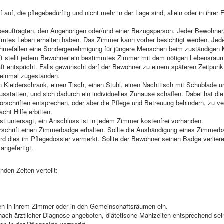
uf, die pflegebedürftig und nicht mehr in der Lage sind, allein oder in ihrer 
beauftragten, den Angehörigen oder/und einer Bezugsperson. Jeder Bewohner,
immtes Leben erhalten haben. Das Zimmer kann vorher besichtigt werden. Je
ahmefällen eine Sondergenehmigung für jüngere Menschen beim zuständigen M
ft stellt jedem Bewohner ein bestimmtes Zimmer mit dem nötigen Lebensrau
 entspricht. Falls gewünscht darf der Bewohner zu einem späteren Zeitpunk
 einmal zugestanden.
en Kleiderschrank, einen Tisch, einen Stuhl, einen Nachttisch mit Schublade u
statten, und sich dadurch ein individuelles Zuhause schaffen. Dabei hat die
orschriften entsprechen, oder aber die Pflege und Betreuung behindern, zu ve
ht Hilfe erbitten.
 untersagt, ein Anschluss ist in jedem Zimmer kostenfrei vorhanden.
rschrift einen Zimmerbadge erhalten. Sollte die Aushändigung eines Zimmer
rd dies im Pflegedossier vermerkt. Sollte der Bewohner seinen Badge verliere
angefertigt.
nden Zeiten verteilt:
n in ihrem Zimmer oder in den Gemeinschaftsräumen ein.
ch ärztlicher Diagnose angeboten, diätetische Mahlzeiten entsprechend sei